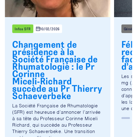
Infos SFR
10/02/2026
Généra
Changement de
Féb
présidence à la
rec
Société Française de
fac
Rhumatologie : le Pr
d’a
Corinne
Les sp
Miceli‑Richard
mg (Ad
succède au Pr Thierry
connai
Schaeverbeke
d’appr
les lab
La Société Française de Rhumatologie
une dis
(SFR) est heureuse d’annoncer l’arrivée
à sa tête du Professeur Corinne Miceli
Richard, qui succède au Professeur
Thierry Schaeverbeke. Une transition