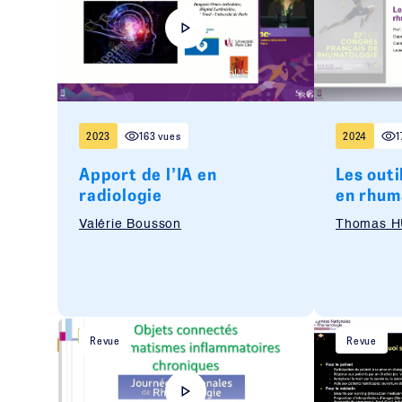
2023
163 vues
2024
1
Apport de l’IA en
Les outi
radiologie
en rhum
Valérie Bousson
Thomas 
Revue
Revue