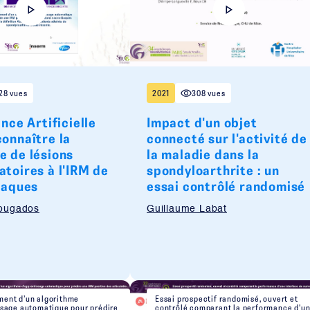
28 vues
2021
308 vues
ence Artificielle
Impact d'un objet
connaître la
connecté sur l'activité de
e de lésions
la maladie dans la
toires à l'IRM de
spondyloarthrite : un
iaques
essai contrôlé randomisé
ougados
Guillaume Labat
ent d’un algorithme
Essai prospectif randomisé, ouvert et
ssage automatique pour prédire
contrôlé comparant la performance d'u