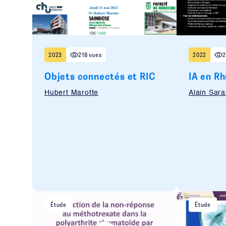
2023
218 vues
2022
2
Objets connectés et RIC
IA en R
Hubert Marotte
Alain Sar
Étude
Étude