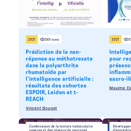
2021
265 vues
2021
3
Prédiction de la non-
Intellig
réponse au méthotrexate
pour re
dans la polyarthrite
présenc
rhumatoïde par
inflamma
l’intelligence artificielle :
sacro-il
résultats des cohortes
Maxime D
ESPOIR, Leiden et t-
REACH
Vincent Bouget
Combinaison de la texture trabéculaire
Développem
osseuse et des réseaux de neurones
d’apprenti