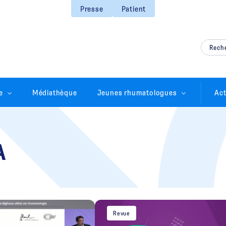
Presse
Patient
e
Médiathèque
Jeunes rhumatologues
Act
A
Revue