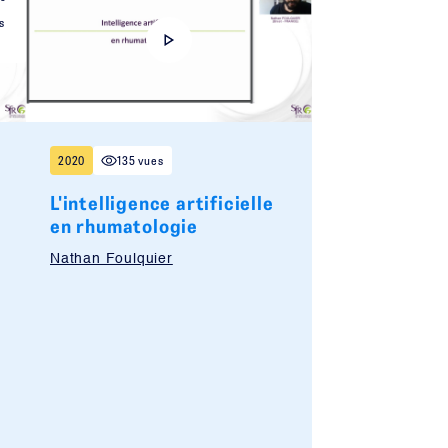
a
s
2020
135 vues
L'intelligence artificielle
en rhumatologie
Nathan Foulquier