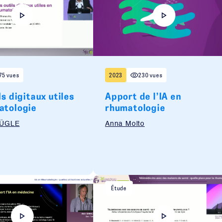
75 vues
2023
230 vues
ls digitaux utiles
Apport de l’IA en
atologie
rhumatologie
HÜGLE
Anna Molto
Étude