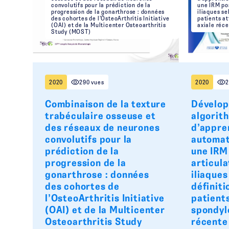
convolutifs pour la prédiction de la
une IRM pos
progression de la gonarthrose : données
iliaques se
des cohortes de l’OsteoArthritis Initiative
patients at
(OAI) et de la Multicenter Osteoarthritis
axiale réc
Study (MOST)
2020
290 vues
2020
2
Combinaison de la texture
Dévelop
trabéculaire osseuse et
algorit
des réseaux de neurones
d’appre
convolutifs pour la
automat
prédiction de la
une IRM
progression de la
articula
gonarthrose : données
iliaques
des cohortes de
définit
l’OsteoArthritis Initiative
patients
(OAI) et de la Multicenter
spondyl
Osteoarthritis Study
récente