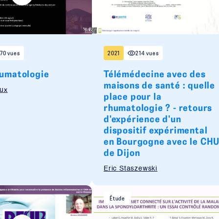
70 vues
2021
214 vues
humatologie
Télémédecine avec des
maisons de santé : quelle
aux
place pour la
rhumatologie ? - retours
d'expérience d'un
dispositif expérimental
en Bourgogne avec le CH
de Dijon
Eric Staszewski
Étude