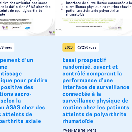
itive des articulations sacro-
interface de surveillance connectée à l
lon la définition ASAS chez des
surveillance physique de routine chez le
teints de spondyloarthrite
patients atteints de polyarthrite
ente
rhumatoïde
78 vues
2020
250 vues
pement d’un
Essai prospectif
hme
randomisé, ouvert et
ntissage
contrôlé comparant la
ique pour prédire
performance d'une
 positive des
interface de surveillance
tions sacro-
connectée à la
 selon la
surveillance physique de
ion ASAS chez des
routine chez les patients
 atteints de
atteints de polyarthrite
oarthrite axiale
rhumatoïde
Yves-Marie Pers