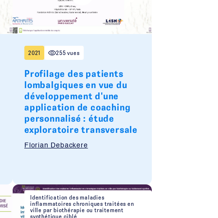
2021
255 vues
Profilage des patients
lombalgiques en vue du
développement d'une
application de coaching
personnalisé : étude
exploratoire transversale
U
Florian Debackere
Identification des maladies
inflammatoires chroniques traitées en
ville par biothérapie ou traitement
synthétique ciblé