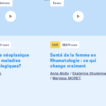
ations
Revue
51 vues
2025
673 vues
ue néoplasique
Santé de la femme en
s maladies
Rhumatologie : ce qui
logiques?
change vraiment
o
Anna Molto
/
Ekaterina Shulenin
/
Margaux MORET