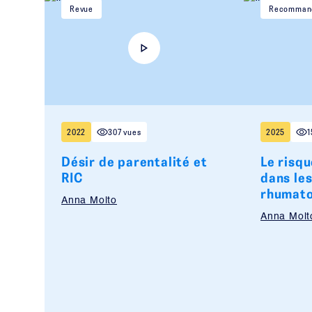
Revue
Recommand
2022
307 vues
2025
1
Désir de parentalité et
Le risq
RIC
dans le
rhumato
Anna Molto
Anna Molt