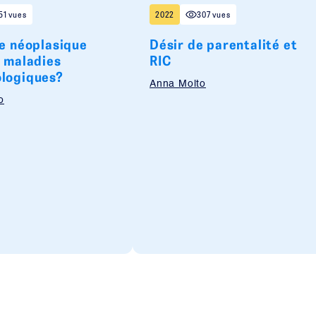
51 vues
2022
307 vues
ue néoplasique
Désir de parentalité et
s maladies
RIC
logiques?
Anna Molto
o