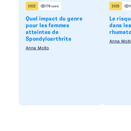
2022
178 vues
2025
1
Quel impact du genre
Le risq
pour les femmes
dans le
atteintes de
rhumato
Spondyloarthrite
Anna Molt
Anna Molto