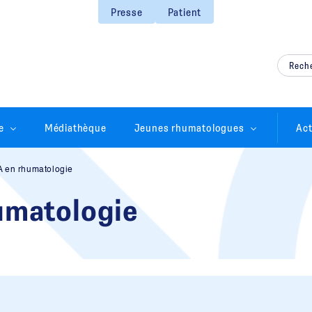
Presse
Patient
e
Médiathèque
Jeunes rhumatologues
Act
IA en rhumatologie
humatologie