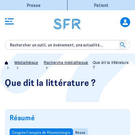
Presse
Patient
Médiathèque
Recherche médiathèque
Que dit la littérature
?
Que dit la littérature ?
Résumé
Congrès Français de Rhumatologie
Revue