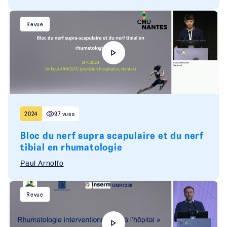
Revue
2024
97 vues
Bloc du nerf supra scapulaire et du nerf
tibial en rhumatologie
Paul Arnolfo
Revue