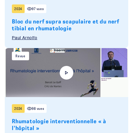
2024
97 vues
Bloc du nerf supra scapulaire et du nerf
tibial en rhumatologie
Paul Arnolfo
Revue
2024
98 vues
Rhumatologie interventionnelle « à
l’hôpital »