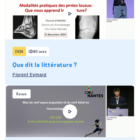
2024
80 vues
Que dit la littérature ?
Florent Eymard
Revue