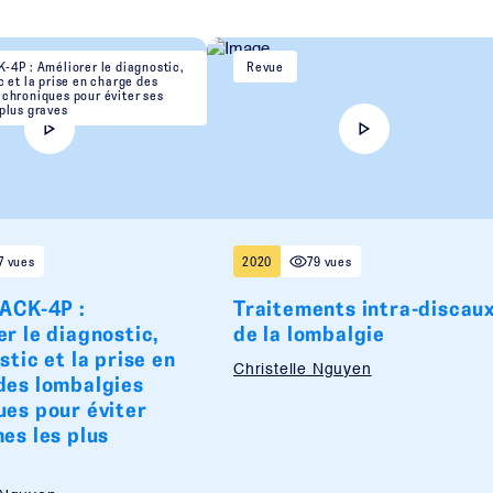
-4P : Améliorer le diagnostic,
Revue
c et la prise en charge des
 chroniques pour éviter ses
plus graves
7 vues
2020
79 vues
BACK-4P :
Traitements intra-discau
r le diagnostic,
de la lombalgie
stic et la prise en
Christelle Nguyen
des lombalgies
ues pour éviter
es les plus