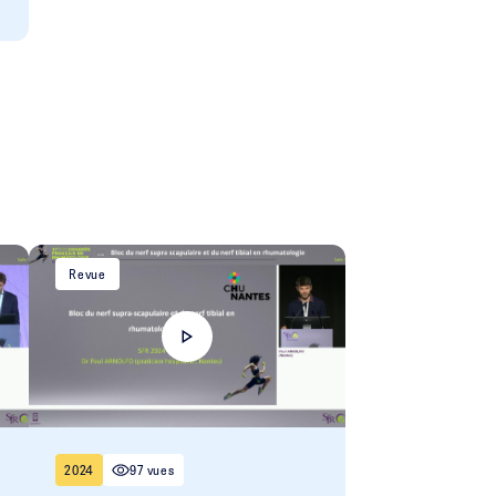
Revue
2024
97 vues