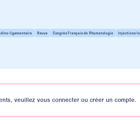
ndino-ligamentaire
Revue
Congrès Français de Rhumatologie
Injections l
nts, veuillez vous connecter ou créer un compte.