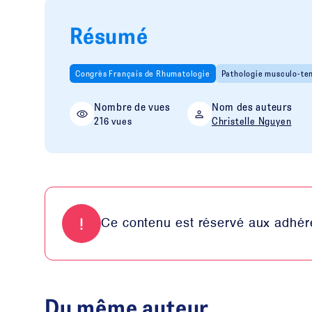
Résumé
Congrès Français de Rhumatologie
Pathologie musculo-te
Nombre de vues
Nom des auteurs
216 vues
Christelle Nguyen
Ce contenu est réservé aux adhére
Du même auteur