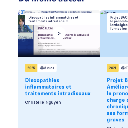
Discopathies inflammatoires et
Projet BACK
traitements intradiscaux
le pronosti
lombalgies
formes les 
2025
8 vues
2021
9
Discopathies
Projet 
inflammatoires et
Améliore
traitements intradiscaux
le prono
charge 
Christelle Nguyen
chroniq
ses form
graves