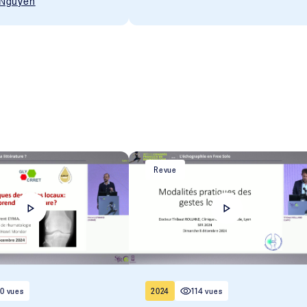
 Nguyen
Revue
0 vues
2024
114 vues