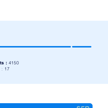
ts :
4150
s
: 17