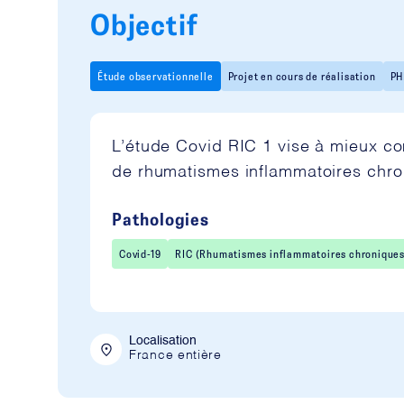
Objectif
Étude observationnelle
Projet en cours de réalisation
PH
L’étude Covid RIC 1 vise à mieux com
de rhumatismes inflammatoires chr
Pathologies
Covid-19
RIC (Rhumatismes inflammatoires chroniques
Localisation
France entière