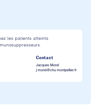
z les patients atteints
immunosuppresseurs.
Contact
Jacques Morel
j-morel@chu-montpellier.fr