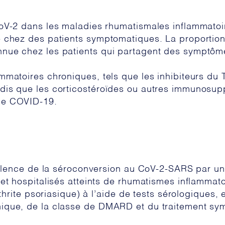
CoV-2 dans les maladies rhumatismales inflammatoi
e chez des patients symptomatiques. La proportio
nue chez les patients qui partagent des symptôme
mmatoires chroniques, tels que les inhibiteurs du T
dis que les corticostéroïdes ou autres immunosup
de COVID-19.
évalence de la séroconversion au CoV-2-SARS par u
et hospitalisés atteints de rhumatismes inflammatoi
rthrite psoriasique) à l’aide de tests sérologiques
ique, de la classe de DMARD et du traitement sym