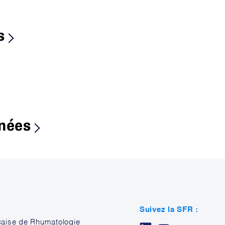
s
nnées
Suivez la SFR :
çaise de Rhumatologie