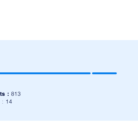
ts :
813
s
: 14