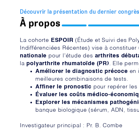
Découvrir la présentation du dernier congrè
À propos
La cohorte
ESPOIR
(Étude et Suivi des Poly
Indifférenciées Récentes) vise à constitue
nationale
pour l’étude des
arthrites début
la
polyarthrite rhumatoïde (PR)
. Elle perm
Améliorer le diagnostic précoce
en i
meilleures combinaisons de tests.
Affiner le pronostic
pour repérer les 
Évaluer les coûts médico-économi
Explorer les mécanismes pathogén
banque biologique (sérum, ADN, tissu 
Investigateur principal : Pr. B. Combe