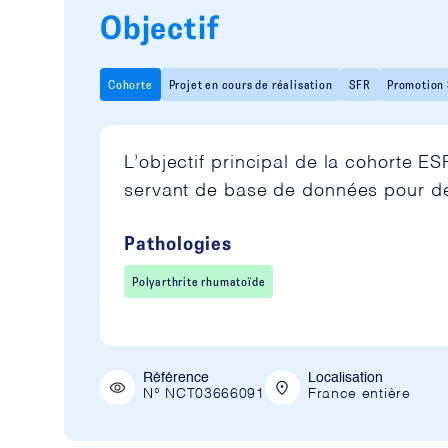
Objectif
Cohorte
Projet en cours de réalisation
SFR
Promotion
L’objectif principal de la cohorte E
servant de base de données pour de
Pathologies
Polyarthrite rhumatoïde
Référence
Localisation
N° NCT03666091
France entière