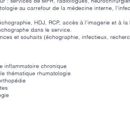
eur : services de MPR, radiologues, neurochirurgi
logie au carrefour de la médecine interne, l’infec
chographie, HDJ, RCP, accès à l’imagerie et à la
 échographe dans le service.
ences et souhaits (échographie, infectieux, reche
 inflammatoire chronique
le thématique rhumatologie
orthopédie
tes
ogie