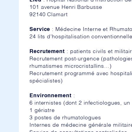
Lieu
: Hôpital National d’Instruction 
101 avenue Henri Barbusse
92140 Clamart
Service
: Médecine Interne et Rhumato
24 lits d’hospitalisation conventionnell
Recrutement
: patients civils et milit
Recrutement post-urgence (pathologies 
rhumatismes microcristallins…)
Recrutement programmé avec hospitalis
spécialistes)
Environnement
:
6 internistes (dont 2 infectiologues, u
1 gériatre
3 postes de rhumatologues
Internes de médecine générale militaire