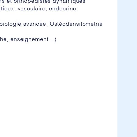
ens et orthopédistes dynamiques
tieux, vasculaire, endocrino,
 biologie avancée. Ostéodensitométrie
rche, enseignement…)