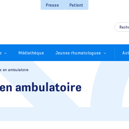
Presse
Patient
e
Médiathèque
Jeunes rhumatologues
Act
e en ambulatoire
 en ambulatoire