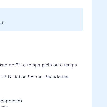
.fr
oste de PH à temps plein ou à temps
e RER B station Sevran-Beaudottes
stéoporose)