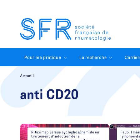
Pour ma pratique
La recherche
Carrièr
Accueil
anti CD20
Rituximab versus cyclophosphamide en
Faut-il mai
traitement d’induction de la
lymphocyta