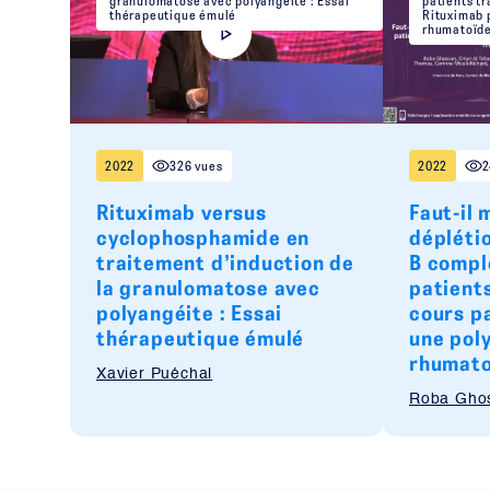
granulomatose avec polyangéite : Essai
patients tr
thérapeutique émulé
Rituximab 
rhumatoïde
2022
326 vues
2022
2
Rituximab versus
Faut-il 
cyclophosphamide en
dépléti
traitement d’induction de
B compl
la granulomatose avec
patients
polyangéite : Essai
cours p
thérapeutique émulé
une pol
rhumato
Xavier Puéchal
Roba Gho