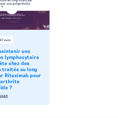
aités au long cours par
pour une polyarthrite
 ?
47 vues
maintenir une
on lymphocytaire
ète chez des
 traités au long
ar Rituximab pour
yarthrite
ïde ?
ssan