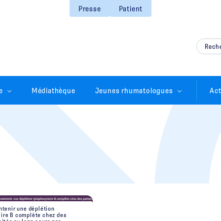
Presse
Patient
e
Médiathèque
Jeunes rhumatologues
Act
ntenir une déplétion
ire B complète chez des