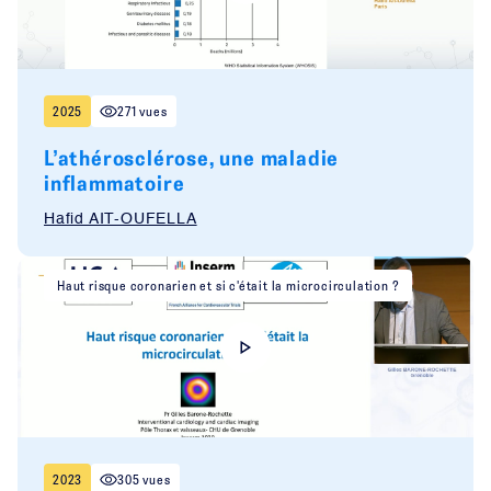
2025
271 vues
L’athérosclérose, une maladie
inflammatoire
Hafid AIT-OUFELLA
Haut risque coronarien et si c'était la microcirculation ?
2023
305 vues