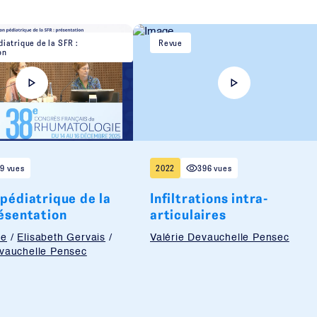
iatrique de la SFR :
Revue
on
9 vues
2022
396 vues
pédiatrique de la
Infiltrations intra-
résentation
articulaires
se
/
Elisabeth Gervais
/
Valérie Devauchelle Pensec
evauchelle Pensec