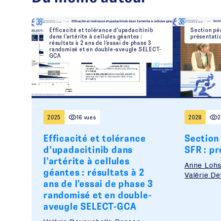
Efficacité et tolérance d’upadacitinib
Section péd
dans l’artérite à cellules géantes :
présentati
résultats à 2 ans de l’essai de phase 3
randomisé et en double-aveugle SELECT-
GCA
2025
16 vues
2028
2
Efficacité et tolérance
Section 
d’upadacitinib dans
SFR : p
l’artérite à cellules
Anne Loh
géantes : résultats à 2
Valérie D
ans de l’essai de phase 3
randomisé et en double-
aveugle SELECT-GCA