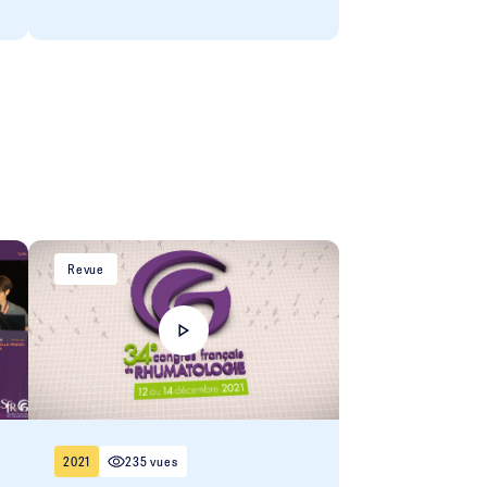
Revue
2021
235 vues