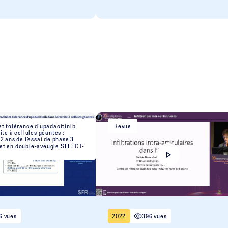
et tolérance d’upadacitinib
Revue
rite à cellules géantes :
 2 ans de l’essai de phase 3
et en double-aveugle SELECT-
6 vues
2022
396 vues