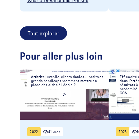
Valérie Devauchelle Pensec
Tout explorer
Pour aller plus loin
Arthrite juvenile, elhers danlos... petits et
Efficacité 
grands handicaps :comment mettre en
dans l’arté
place des aides à l’école ?
résultats à
randomisé 
GCA
2022
41 vues
2025
1