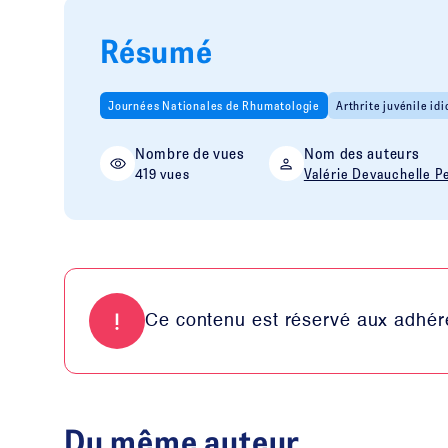
Résumé
Journées Nationales de Rhumatologie
Arthrite juvénile id
Nombre de vues
Nom des auteurs
419 vues
Valérie Devauchelle P
Ce contenu est réservé aux adhére
Du même auteur