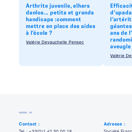
Arthrite juvenile, elhers
Efficaci
danlos... petits et grands
d’upada
handicaps :comment
l’artéri
mettre en place des aides
géantes 
à l’école ?
ans de l
randomi
Valérie Devauchelle Pensec
aveugle
Valérie D
Contact :
Adresse :
Tel : +33(0)1.42.50.00.18
Société Fran