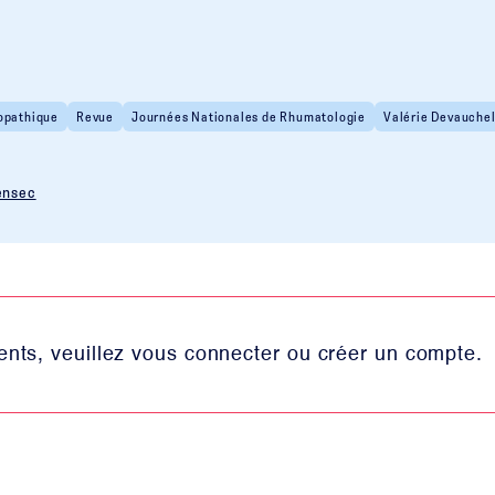
iopathique
Revue
Journées Nationales de Rhumatologie
Valérie Devauche
ensec
nts, veuillez vous connecter ou créer un compte.