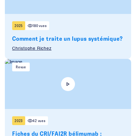
2025
180 vues
Comment je traite un lupus systémique?
Christophe Richez
Revue
2023
42 vues
Fiches du CRI/FAI2R bélimumab :