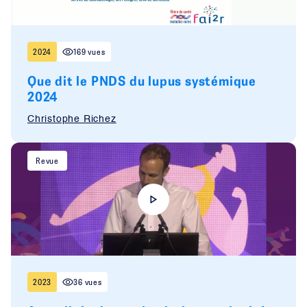
2024
169 vues
Que dit le PNDS du lupus systémique
2024
Christophe Richez
Revue
2023
36 vues