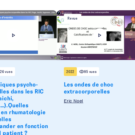
Revue
26 vues
2022
95 vues
tiques psycho-
Les ondes de choc
les dans les RIC
extracorporelles
aichi,
Eric Noel
…).Quelles
 en rhumatologie
elles
nder en fonction
l patient ?