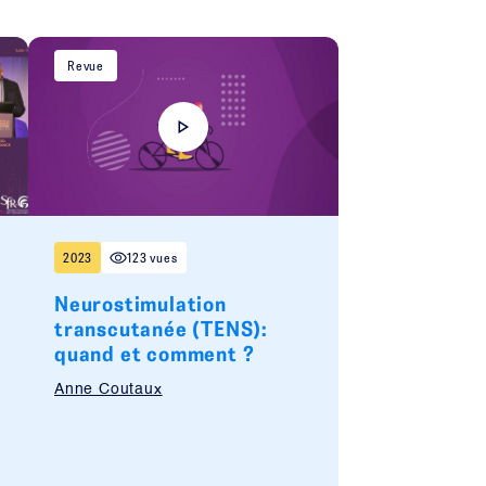
Revue
2023
123 vues
Neurostimulation
transcutanée (TENS):
quand et comment ?
Anne Coutaux