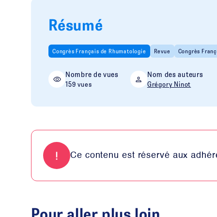
Résumé
Congrès Français de Rhumatologie
Revue
Congrès Franç
Nombre de vues
Nom des auteurs
159 vues
Grégory Ninot
Ce contenu est réservé aux adhére
Pour aller plus loin