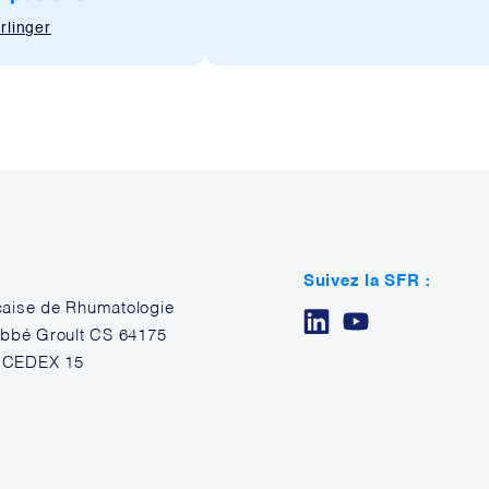
rlinger
Suivez la SFR :
çaise de Rhumatologie
’Abbé Groult CS 64175
 CEDEX 15