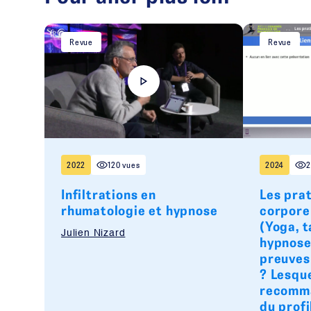
Revue
Revue
2022
120 vues
2024
2
Infiltrations en
Les pra
rhumatologie et hypnose
corporel
(Yoga, t
Julien Nizard
hypnose
preuves
? Lesqu
recomma
du profi