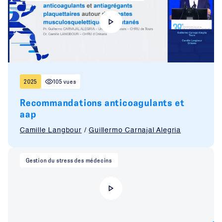
2025
105 vues
Recommandations anticoagulants et
aap
Camille Langbour
/
Guillermo Carnajal Alegria
Gestion du stress des médecins