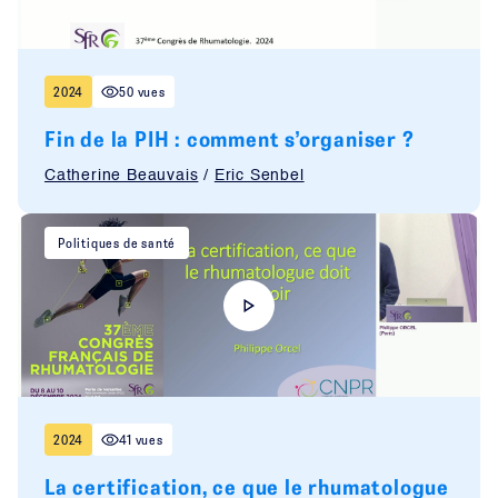
2024
50 vues
Fin de la PIH : comment s’organiser ?
Catherine Beauvais
/
Eric Senbel
Politiques de santé
2024
41 vues
La certification, ce que le rhumatologue