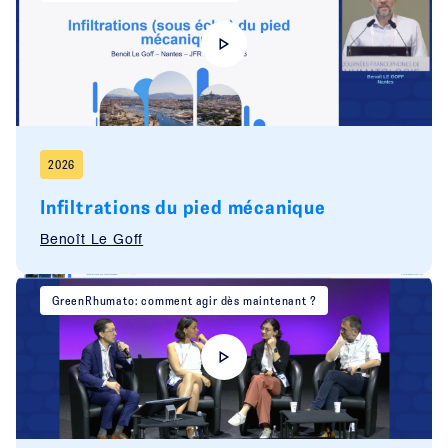
2026
Infiltrations du pied mécanique
Benoît Le Goff
GreenRhumato: comment agir dès maintenant ?