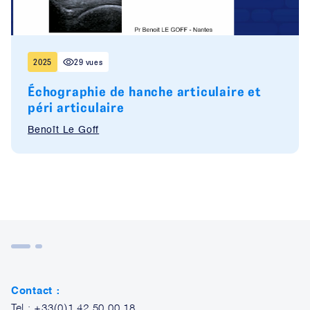
2025
29 vues
Échographie de hanche articulaire et
péri articulaire
Benoît Le Goff
Contact :
Tel : +33(0)1.42.50.00.18