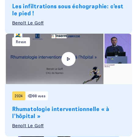
Les infiltrations sous échographie: c’est
le pied !
Benoît Le Goff
Revue
2024
98 vues
Rhumatologie interventionnelle « à
l’hôpital »
Benoît Le Goff