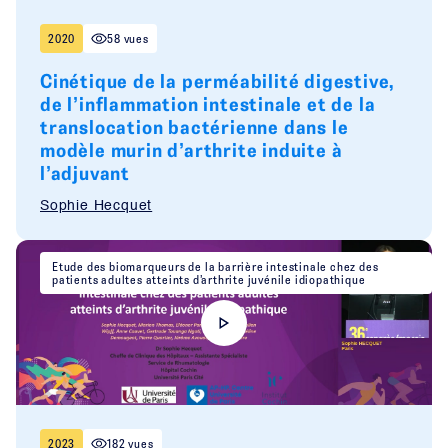
2020
58 vues
Cinétique de la perméabilité digestive,
de l’inflammation intestinale et de la
translocation bactérienne dans le
modèle murin d’arthrite induite à
l’adjuvant
Sophie Hecquet
Etude des biomarqueurs de la barrière intestinale chez des
patients adultes atteints d’arthrite juvénile idiopathique
2023
182 vues