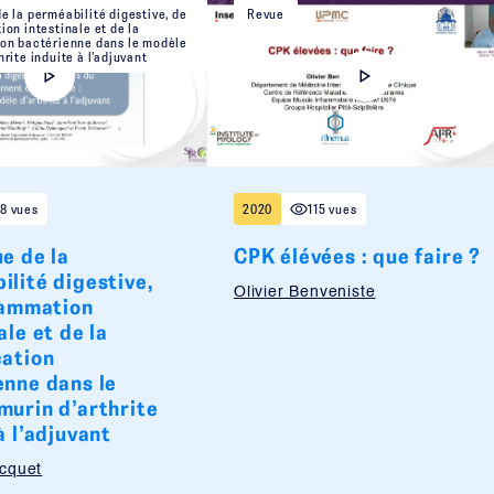
e la perméabilité digestive, de
Revue
ion intestinale et de la
ion bactérienne dans le modèle
hrite induite à l’adjuvant
8 vues
2020
115 vues
e de la
CPK élévées : que faire ?
lité digestive,
Olivier Benveniste
flammation
ale et de la
cation
enne dans le
murin d’arthrite
à l’adjuvant
cquet