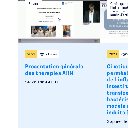
Revue
Cinétique d
l’inflammat
translocat
murin d’art
2024
191 vues
2020
5
Présentation générale
Cinétiqu
des thérapies ARN
perméabi
de l’in
Steve PASCOLO
intestin
translo
bactéri
modèle 
induite 
Sophie He