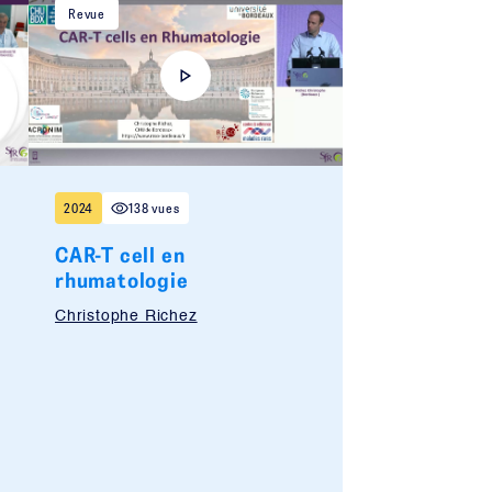
Revue
2024
138 vues
CAR-T cell en
rhumatologie
Christophe Richez